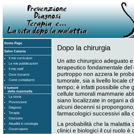
Home Page
Dopo la chirurgia
Salvo Catania
Il mio curriculum
Un atto chirurgico adeguato e
Le mie pubblicazioni
terapeutico fondamentale del
Il mio staff
purtroppo non azzera le probabi
Dove trovarmi
tumorale, sia a livello locale ch
Come contattarmi
tempo; è infatti possibile che 
Il tumore
della mammella
cellule tumorali mammarie abbi
La storia
siano localizzate in organi a 
Prevenzione
alcuni decenni si propongono, 
Diagnosi
farmacologici successivi alla c
Terapia
Glossario
La probabilità che la malattia s
Attualità in senologia
Osservatorio
clinici e biologici il cui ruolo 