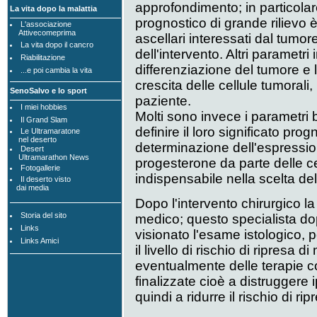
approfondimento; in particola
La vita dopo la malattia
prognostico di grande rilievo è
L'associazione
Attivecomeprima
ascellari interessati dal tu
La vita dopo il cancro
dell'intervento. Altri parametri
Riabilitazione
differenziazione del tumore e 
...e poi cambia la vita
crescita delle cellule tumorali
SenoSalvo e lo sport
paziente.
I miei hobbies
Molti sono invece i parametri b
Il Grand Slam
definire il loro significato prog
Le Ultramaratone
nel deserto
determinazione dell'espression
Desert
Ultramarathon News
progesterone da parte delle ce
Fotogallerie
indispensabile nella scelta del
Il deserto visto
dai media
Dopo l'intervento chirurgico la
Storia del sito
medico; questo specialista dop
Links
visionato l'esame istologico, pot
Links Amici
il livello di rischio di ripresa d
eventualmente delle terapie co
finalizzate cioè a distruggere 
quindi a ridurre il rischio di rip