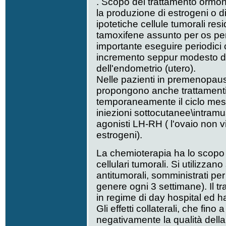
. Scopo del trattamento ormona
la produzione di estrogeni o di
ipotetiche cellule tumorali resid
tamoxifene assunto per os per
importante eseguire periodici c
incremento seppur modesto del
dell'endometrio (utero).
Nelle pazienti in premenopausa
propongono anche trattamenti 
temporaneamente il ciclo mest
iniezioni sottocutanee\intramus
agonisti LH-RH ( l'ovaio non v
estrogeni).
La chemioterapia ha lo scopo d
cellulari tumorali. Si utilizza
antitumorali, somministrati pe
genere ogni 3 settimane). Il t
in regime di day hospital ed h
Gli effetti collaterali, che fin
negativamente la qualità della