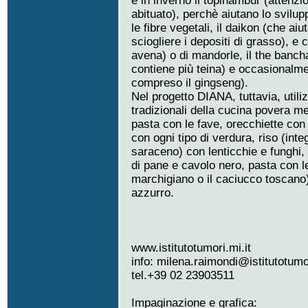
e in inverno il topinambur (attenzi
abituato), perchè aiutano lo svilupp
le fibre vegetali, il daikon (che ai
sciogliere i depositi di grasso), e c
avena) o di mandorle, il the banch
contiene più teina) e occasionalmen
compreso il gingseng).
Nel progetto DIANA, tuttavia, util
tradizionali della cucina povera me
pasta con le fave, orecchiette con 
con ogni tipo di verdura, riso (inte
saraceno) con lenticchie e funghi, 
di pane e cavolo nero, pasta con l
marchigiano o il caciucco toscano), 
azzurro.
www.istitutotumori.mi.it
info: milena.raimondi@istitutotumor
tel.+39 02 23903511
Impaginazione e grafica: