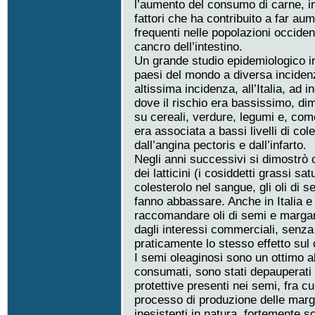
l’aumento del consumo di carne, in
fattori che ha contribuito a far au
frequenti nelle popolazioni occident
cancro dell’intestino.
Un grande studio epidemiologico ini
paesi del mondo a diversa incidenza
altissima incidenza, all’Italia, ad
dove il rischio era bassissimo, di
su cereali, verdure, legumi e, come 
era associata a bassi livelli di co
dall’angina pectoris e dall’infarto.
Negli anni successivi si dimostrò 
dei latticini (i cosiddetti grassi sat
colesterolo nel sangue, gli oli di s
fanno abbassare. Anche in Italia e
raccomandare oli di semi e margar
dagli interessi commerciali, senza 
praticamente lo stesso effetto sul 
I semi oleaginosi sono un ottimo a
consumati, sono stati depauperati
protettive presenti nei semi, fra c
processo di produzione delle marga
inesistenti in natura, fortemente 