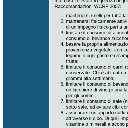
ma, data l’elevata frequenza di ques
Raccomandazioni WCRF 2007:
mantenersi snelli per tutta la 
mantenersi fisicamente attivi 
di un impegno fisico pari a 
limitare il consumo di aliment
consumo di bevande zuccher
basare la propria alimentazi
provenienza vegetale, con cer
legumi in ogni pasto e un’am
frutta;
limitare il consumo di carni 
conservate. Chi è abituato a
grammi alla settimana;
limitare il consumo di bevand
un bicchiere di vino (o una la
per gli uomini;
limitare il consumo di sale (n
sotto sale, ed evitare cibi co
assicurarsi un apporto sufficie
attraverso il cibo. Di qui l’i
vitamine o minerali a scopo p