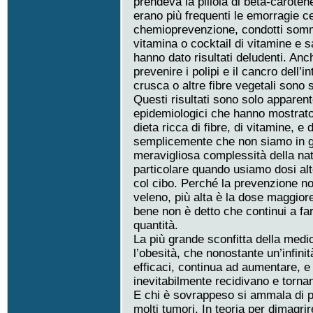
prendeva la pillola di beta-carote
erano più frequenti le emorragie ce
chemioprevenzione, condotti sommi
vitamina o cocktail di vitamine e s
hanno dato risultati deludenti. Anc
prevenire i polipi e il cancro dell’
crusca o altre fibre vegetali sono st
Questi risultati sono solo apparent
epidemiologici che hanno mostrato 
dieta ricca di fibre, di vitamine, e 
semplicemente che non siamo in gra
meravigliosa complessità della nat
particolare quando usiamo dosi al
col cibo. Perché la prevenzione n
veleno, più alta è la dose maggior
bene non è detto che continui a f
quantità.
La più grande sconfitta della medi
l’obesità, che nonostante un’infinit
efficaci, continua ad aumentare, e
inevitabilmente recidivano e torna
E chi è sovrappeso si ammala di più
molti tumori. In teoria per dimagri