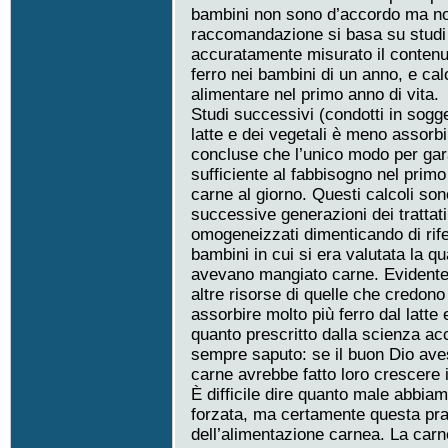
bambini non sono d’accordo ma no
raccomandazione si basa su studi co
accuratamente misurato il contenuto
ferro nei bambini di un anno, e calc
alimentare nel primo anno di vita.
Studi successivi (condotti in sogget
latte e dei vegetali è meno assorbib
concluse che l’unico modo per garan
sufficiente al fabbisogno nel primo
carne al giorno. Questi calcoli son
successive generazioni dei trattati 
omogeneizzati dimenticando di rifer
bambini in cui si era valutata la qu
avevano mangiato carne. Evidentem
altre risorse di quelle che credono 
assorbire molto più ferro dal latte 
quanto prescritto dalla scienza a
sempre saputo: se il buon Dio ave
carne avrebbe fatto loro crescere i
È difficile dire quanto male abbiam
forzata, ma certamente questa prati
dell’alimentazione carnea. La car