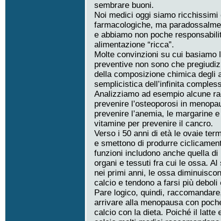
sembrare buoni.
Noi medici oggi siamo ricchissimi
farmacologiche, ma paradossalme
e abbiamo non poche responsabilit
alimentazione “ricca”.
Molte convinzioni su cui basiamo l
preventive non sono che pregiudizi,
della composizione chimica degli a
semplicistica dell’infinita comples
Analizziamo ad esempio alcune rac
prevenire l’osteoporosi in menopau
prevenire l’anemia, le margarine e g
vitamine per prevenire il cancro.
Verso i 50 anni di età le ovaie ter
e smettono di produrre ciclicamente
funzioni includono anche quella di
organi e tessuti fra cui le ossa. 
nei primi anni, le ossa diminuisco
calcio e tendono a farsi più deboli 
Pare logico, quindi, raccomandare
arrivare alla menopausa con poche
calcio con la dieta. Poiché il latte