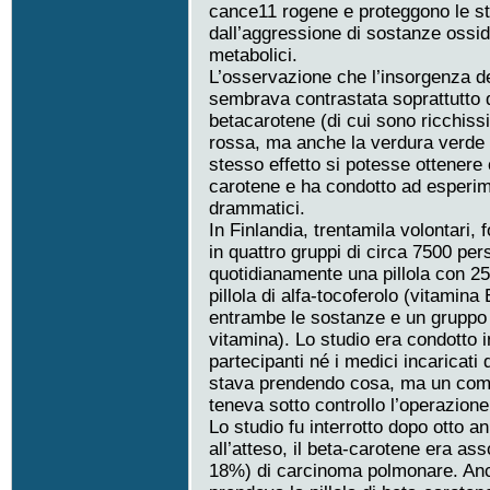
cance11 rogene e proteggono le str
dall’aggressione di sostanze ossid
metabolici.
L’osservazione che l’insorgenza d
sembrava contrastata soprattutto d
betacarotene (di cui sono ricchissi
rossa, ma anche la verdura verde s
stesso effetto si potesse ottenere
carotene e ha condotto ad esperimen
drammatici.
In Finlandia, trentamila volontari, 
in quattro gruppi di circa 7500 p
quotidianamente una pillola con 2
pillola di alfa-tocoferolo (vitamina
entrambe le sostanze e un gruppo 
vitamina). Lo studio era condotto 
partecipanti né i medici incaricati
stava prendendo cosa, ma un comi
teneva sotto controllo l’operazione
Lo studio fu interrotto dopo otto a
all’atteso, il beta-carotene era a
18%) di carcinoma polmonare. Anch