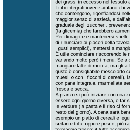
dei grassi in eccesso nel tessuto 
I cibi integrali invece aiutano chi 
che contengono, rigonfiandosi nell
maggior senso di sazietà, e dall’a
graduale degli zuccheri, prevenend
(la glicemia) che farebbero aument
Per dimagrire e mantenersi snelli, 
di rinunciare ai piaceri della tavol
i gusti semplici), mettersi a mang
È utile cominciare riscoprendo le r
variando molto però i menu. Se a co
mangiare latte di mucca, ma gli altri
gusto è consigliabile mescolarlo co
muesli o con i fiocchi di cereali), l
con pane integrale, marmellate sen
fresca e secca.
A pranzo si può iniziare con una z
essere ogni giorno diversa, e far 
le verdure (la pasta e il riso ci for
resto del giorno). A cena sarà bene
esempio un piatto di cereali e legum
seitan e tofu, oppure pesce, più r
formaggio fresco; il tutto accompa