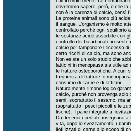
calcio molti medici raccomandano 
dovremmo sapere, però, è che la p
non è la carenza di calcio, bensì l
Le proteine animali sono più acide 
il sangue. L’organismo è molto atte
controllato perché ogni squilibri
le sostanze acide assorbite con gl
controllo dei bicarbonati presenti n
calcio per tamponare l’eccesso di a
certo ricchi di calcio, ma sono an
Non esiste un solo studio che abb
latticini in menopausa sia utile a
le fratture osteoporotiche. Alcuni s
frequenza di fratture in menopaus
consumo di carne e di latticini.
Naturalmente rimane logico garanti
calcio, purché non provenga solo da
semi, soprattutto il sesamo, ma an
(soprattutto i pesci piccoli e le 
lische), il pane integrale a lievitaz
Da decenni i pediatri insegnano 
vita, dopo lo svezzamento, i bam
liofilizzati di carne allo scopo di 