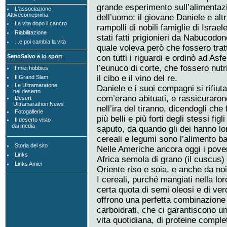
grande esperimento sull’alimentaz
L'associazione
Attivecomeprima
dell’uomo: il giovane Daniele e altr
La vita dopo il cancro
rampolli di nobili famiglie di Israel
Riabilitazione
stati fatti prigionieri da Nabucodono
...e poi cambia la vita
quale voleva però che fossero tratt
con tutti i riguardi e ordinò ad Asf
SenoSalvo e lo sport
l’eunuco di corte, che fossero nutr
I miei hobbies
il cibo e il vino del re.
Il Grand Slam
Le Ultramaratone
Daniele e i suoi compagni si rifiut
nel deserto
com’erano abituati, e rassicuraro
Desert
Ultramarathon News
nell’ira del tiranno, dicendogli che
Fotogallerie
più belli e più forti degli stessi fi
Il deserto visto
dai media
saputo, da quando gli dei hanno lo
cereali e legumi sono l’alimento b
Storia del sito
Nelle Americhe ancora oggi i poveri
Links
Africa semola di grano (il cuscus) e
Links Amici
Oriente riso e soia, e anche da noi 
I cereali, purché mangiati nella lor
certa quota di semi oleosi e di ve
offrono una perfetta combinazione 
carboidrati, che ci garantiscono un
vita quotidiana, di proteine complet