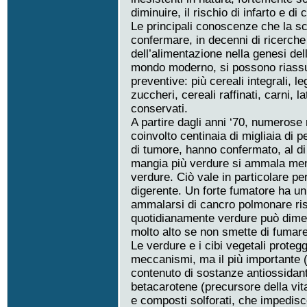
diminuire, il rischio di infarto e di 
Le principali conoscenze che la s
confermare, in decenni di ricerche
dell’alimentazione nella genesi del
mondo moderno, si possono riass
preventive: più cereali integrali, 
zuccheri, cereali raffinati, carni, la
conservati.
A partire dagli anni ‘70, numerose
coinvolto centinaia di migliaia di p
di tumore, hanno confermato, al di 
mangia più verdure si ammala men
verdure. Ciò vale in particolare per
digerente. Un forte fumatore ha un 
ammalarsi di cancro polmonare ri
quotidianamente verdure può dimez
molto alto se non smette di fumare
Le verdure e i cibi vegetali prote
meccanismi, ma il più importante (o
contenuto di sostanze antiossidanti
betacarotene (precursore della vitam
e composti solforati, che impedisc