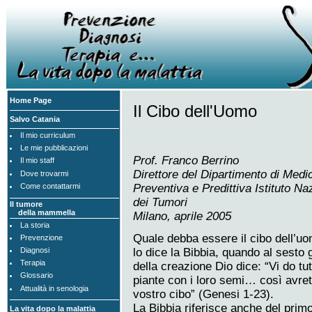
Home Page
Il Cibo dell'Uomo
Salvo Catania
Il mio curriculum
Le mie pubblicazioni
Prof. Franco Berrino
Il mio staff
Direttore del Dipartimento di Medi
Dove trovarmi
Preventiva e Predittiva Istituto Na
Come contattarmi
dei Tumori
Il tumore
della mammella
Milano, aprile 2005
La storia
Quale debba essere il cibo dell’u
Prevenzione
lo dice la Bibbia, quando al sesto 
Diagnosi
Terapia
della creazione Dio dice: “Vi do tut
Glossario
piante con i loro semi… così avrete
Attualità in senologia
vostro cibo” (Genesi 1-23).
La Bibbia riferisce anche del prim
La vita dopo la malattia