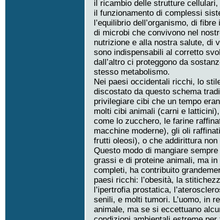
il ricambio delle strutture cellular
il funzionamento di complessi siste
l’equilibrio dell’organismo, di fibre 
di microbi che convivono nel nostr
nutrizione e alla nostra salute, di 
sono indispensabili al corretto svo
dall’altro ci proteggono da sostan
stesso metabolismo.
Nei paesi occidentali ricchi, lo st
discostato da questo schema tradi
privilegiare cibi che un tempo er
molti cibi animali (carni e latticin
come lo zucchero, le farine raffina
macchine moderne), gli oli raffinat
frutti oleosi), o che addirittura n
Questo modo di mangiare sempre più
grassi e di proteine animali, ma in
completi, ha contribuito grandement
paesi ricchi: l’obesità, la stitichez
l’ipertrofia prostatica, l’ateroscler
senili, e molti tumori. L’uomo, in
animale, ma se si eccettuano alcun
condizioni ambientali estreme per f