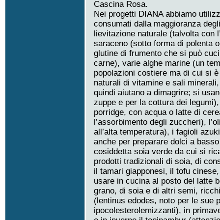
Cascina Rosa.
Nei progetti DIANA abbiamo utili
consumati dalla maggioranza degli 
lievitazione naturale (talvolta con l
saraceno (sotto forma di polenta o 
glutine di frumento che si può cucin
carne), varie alghe marine (un te
popolazioni costiere ma di cui si è
naturali di vitamine e sali minerali,
quindi aiutano a dimagrire; si usa
zuppe e per la cottura dei legumi), 
porridge, con acqua o latte di cerea
l’assorbimento degli zuccheri), l’o
all’alta temperatura), i fagioli azu
anche per preparare dolci a basso i
cosiddetta soia verde da cui si ric
prodotti tradizionali di soia, di co
il tamari giapponesi, il tofu cinese,
usare in cucina al posto del latte 
grano, di soia e di altri semi, ricch
(lentinus edodes, noto per le sue p
ipocolesterolemizzanti), in primaver